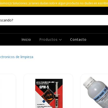
 Somos Js Soluciones ,si tenes dudas sobre algun producto no dudes en escribi
Inicio
Productos
Contacto
tronicos de limpieza