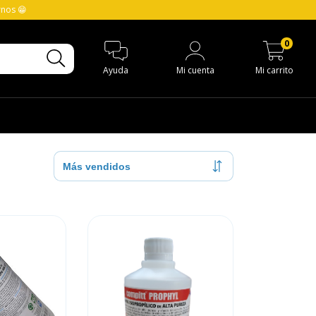
rnos 😁
0
Ayuda
Mi cuenta
Mi carrito