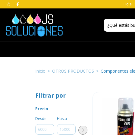
Hola !
Inicio
>
OTROS PRODUCTOS
>
Componentes elec
Filtrar por
Precio
Desde
Hasta