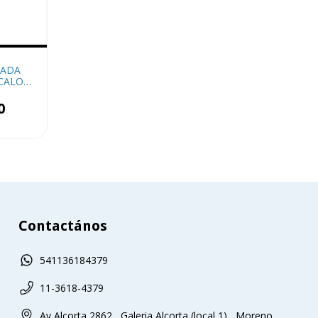
NADA
 CALOR
A
0
Contactános
541136184379
11-3618-4379
Av Alcorta 2862 , Galeria Alcorta (local 1) , Moreno