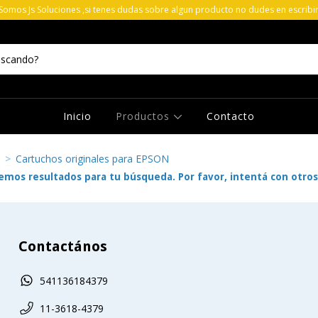
 Somos Js Soluciones ,si tenes dudas sobre algun producto no dudes en escribi
Inicio
Productos
Contacto
>
Cartuchos originales para EPSON
mos resultados para tu búsqueda. Por favor, intentá con otros 
Contactános
541136184379
11-3618-4379