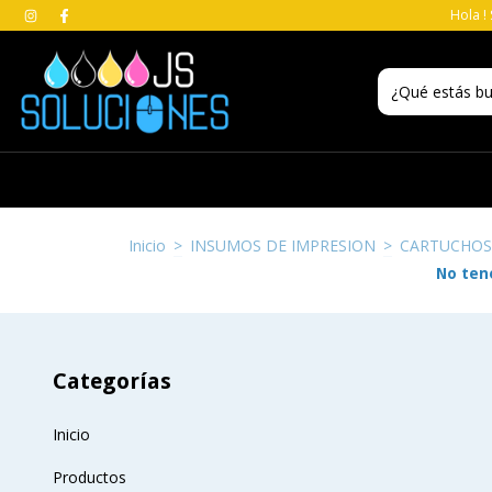
Hola !
Inicio
>
INSUMOS DE IMPRESION
>
CARTUCHOS
No tene
Categorías
Inicio
Productos