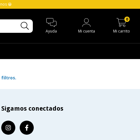
rnos 😁
0
Ayuda
Mi cuenta
Mi carrito
filtros.
Sigamos conectados