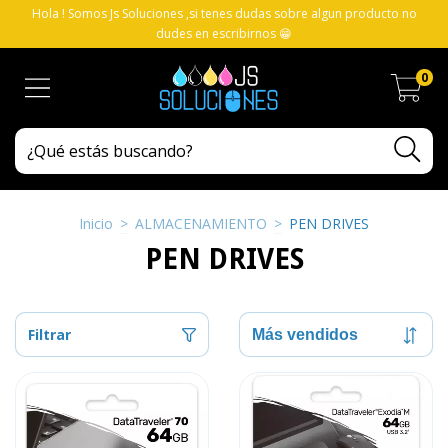
Hola ! Somos Js Soluciones ,si tenes dudas sobre algun producto no
dudes en escribirnos 😁
0
Inicio
>
ALMACENAMIENTO
>
PEN DRIVES
PEN DRIVES
Filtrar