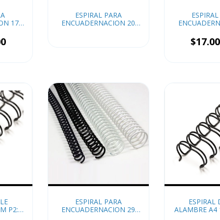
RA
ESPIRAL PARA
ESPIRAL
ON 17
ENCUADERNACION 20
ENCUADERN
MM x50
MM x
00
$17.00
LE
ESPIRAL PARA
ESPIRAL
M P2:1
ENCUADERNACION 29
ALAMBRE A4 
OJAS)
MM x20
x4