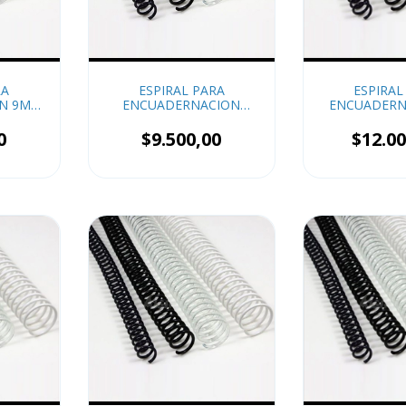
RA
ESPIRAL PARA
ESPIRAL
ON 9MM
ENCUADERNACION
ENCUADERN
12MM x50
MM x
0
$9.500,00
$12.00