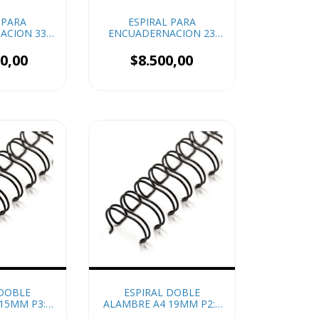
 PARA
ESPIRAL PARA
ACION 33
ENCUADERNACION 23
20
MM x20
0,00
$8.500,00
 DOBLE
ESPIRAL DOBLE
15MM P3:1
ALAMBRE A4 19MM P2:1
x4 (HASTA 50 HOJAS)