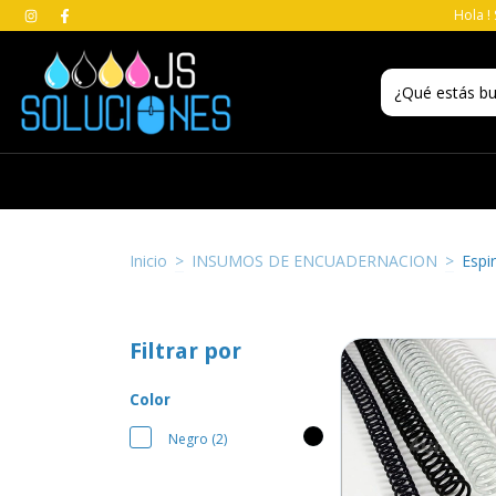
Hola !
Inicio
>
INSUMOS DE ENCUADERNACION
>
Espi
Filtrar por
Color
Negro (2)