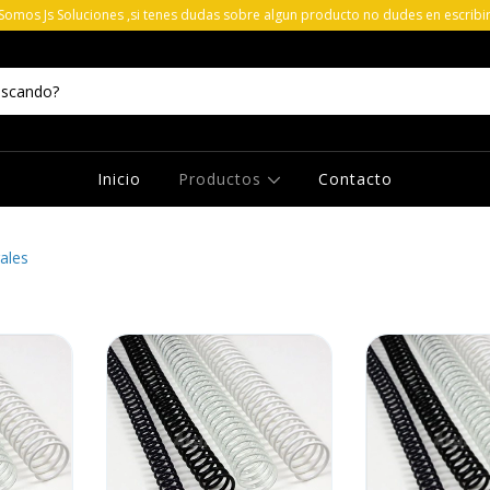
 Somos Js Soluciones ,si tenes dudas sobre algun producto no dudes en escribi
Inicio
Productos
Contacto
rales