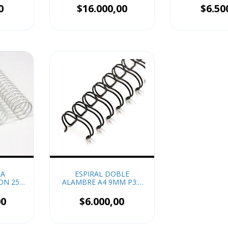
0
$16.000,00
$6.50
RA
ESPIRAL DOBLE
ON 25
ALAMBRE A4 9MM P3:1
x4
00
$6.000,00