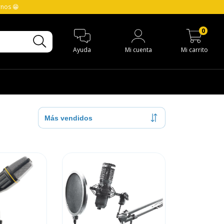
rnos 😁
0
Ayuda
Mi cuenta
Mi carrito