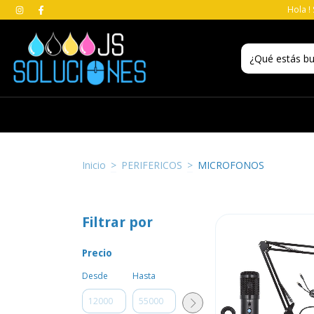
Hola !
Inicio
>
PERIFERICOS
>
MICROFONOS
Filtrar por
Precio
Desde
Hasta