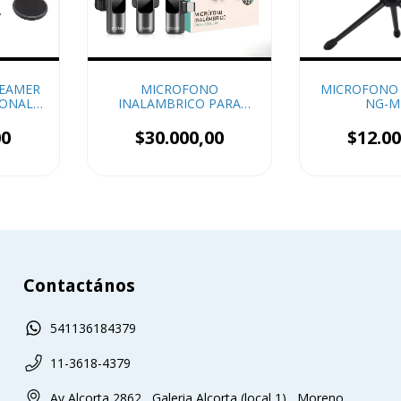
EAMER
MICROFONO
MICROFONO
IONAL
INALAMBRICO PARA
NG-M
700
CELULAR MIC X2
NOGANET NG-MI9s
00
$30.000,00
$12.00
Contactános
541136184379
11-3618-4379
Av Alcorta 2862 , Galeria Alcorta (local 1) , Moreno