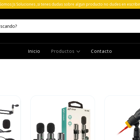
 Somos Js Soluciones ,si tenes dudas sobre algun producto no dudes en escribi
Inicio
Productos
Contacto