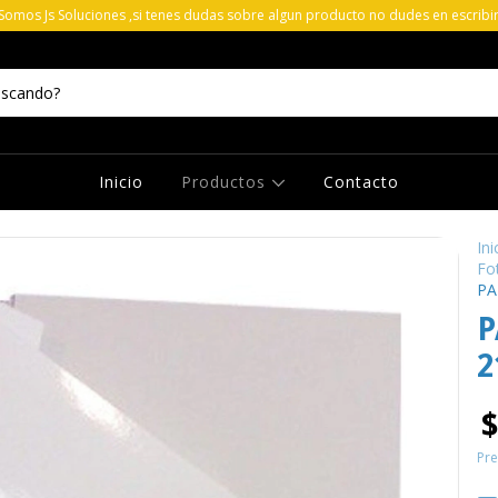
 Somos Js Soluciones ,si tenes dudas sobre algun producto no dudes en escribi
Inicio
Productos
Contacto
Ini
Fo
PA
P
2
$
Pre