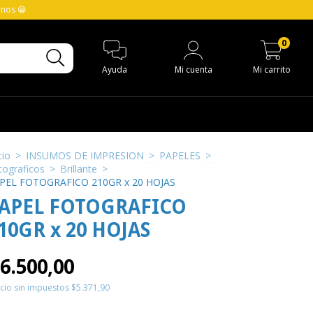
rnos 😁
0
Ayuda
Mi cuenta
Mi carrito
cio
>
INSUMOS DE IMPRESION
>
PAPELES
>
tograficos
>
Brillante
>
PEL FOTOGRAFICO 210GR x 20 HOJAS
APEL FOTOGRAFICO
10GR x 20 HOJAS
6.500,00
cio sin impuestos
$5.371,90