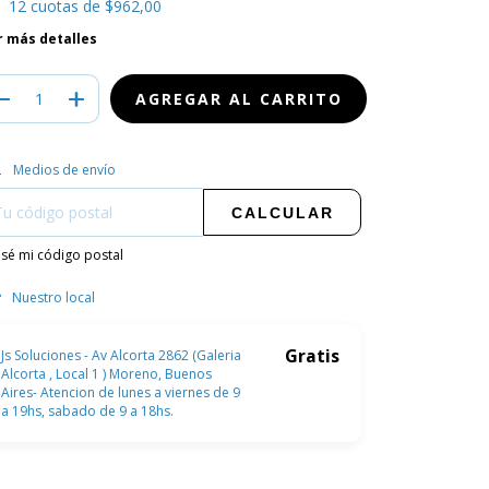
12
cuotas de
$962,00
r más detalles
regas para el CP:
CAMBIAR CP
Medios de envío
CALCULAR
sé mi código postal
Nuestro local
Js Soluciones - Av Alcorta 2862 (Galeria
Gratis
Alcorta , Local 1 ) Moreno, Buenos
Aires- Atencion de lunes a viernes de 9
a 19hs, sabado de 9 a 18hs.