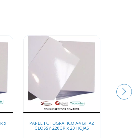
R x
PAPEL FOTOGRAFICO A4 BIFAZ
PAPE
GLOSSY 220GR x 20 HOJAS
AUTOA
115/12